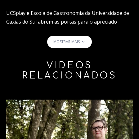
UCSplay e Escola de Gastronomia da Universidade de
Caxias do Sul abrem as portas para o apreciado
mundo da enogastronomia.
MOSTRAR MAIS
Neste programa, o chef André Lenzi apresenta uma
receita especial de Natal: cake de frutas secas.
VÍDEOS
RELACIONADOS
Ingredientes:
Farinha de trigo (100g)
Açúcar (12g)
Fermento químico (3g)
Ovos (3 unidades)
Licor de laranja (10mL)
Essência de baunilha (5mL)