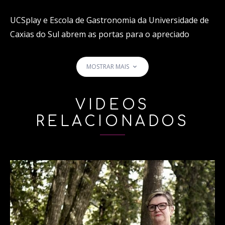
UCSplay e Escola de Gastronomia da Universidade de
Caxias do Sul abrem as portas para o apreciado
mundo da enogastronomia.
MOSTRAR MAIS
Neste programa, o estudante de Gastronomia Lucas
Rossi mostra como fazer uma caipira de limão com
VÍDEOS
bergamota.
RELACIONADOS
Ingredientes (1 copo):
Limão (1 unidade / 100g)
Bergamota (meia / 50g)
Xarope de açúcar (1 dose / 50mL)
Cachaça (2 doses / 100mL)