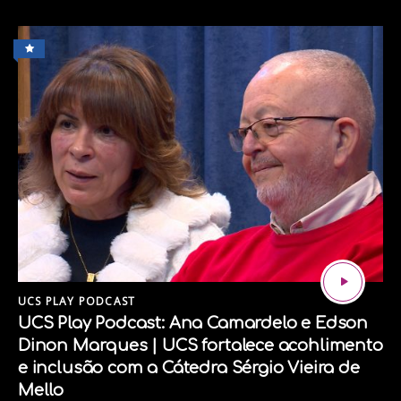
UCS PLAY PODCAST
UCS Play Podcast: Ana Camardelo e Edson
Dinon Marques | UCS fortalece acohlimento
Siga nossas redes sociais:
e inclusão com a Cátedra Sérgio Vieira de
Mello
Instagram