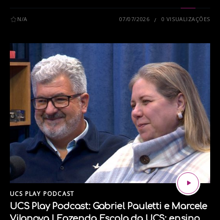
Facebook
N/A
07/07/2026
0 VISUALIZAÇÕES
X
TikTok
tags:
CONSCIÊNCIA NEGRA
DIREITO
JORNALISMO
RACISMO ESTRUTURAL
UCS PLAY PODCAST
UCS Play Podcast: Gabriel Pauletti e Marcele
Vilanova | Fazenda Escola da UCS: ensino,