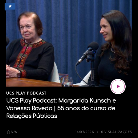
história e das contribuições da população negra.
*****
O UCS Play agora está no YouTube. Assista aos
nossos conteúdos e se inscreva em nosso canal:
UCS PLAY PODCAST
UCS Play Podcast: Margarida Kunsch e
Vanessa Roveda | 55 anos do curso de
Relações Públicas
N/A
14/07/2026
0 VISUALIZAÇÕES
Assista ao UCS Play Podcast no Spotify: