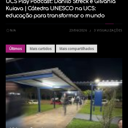
UCS Play Podcast: Danilo Streck e Gilvania
Kuiava | Cátedra UNESCO na UCS:
educação para transformar o mundo
N/A
23/06/2026
3 VISUALIZAÇÕES
Últimos
Mais curtidos
Mais compartilhados