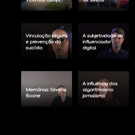
Vida nos Campi
de Direito
Vinculação segura
A subjetividade do
e prevenção do
influenciador
suicídio
digital
A influência dos
Memórias: Silvana
algoritmos no
Boone
jornalismo