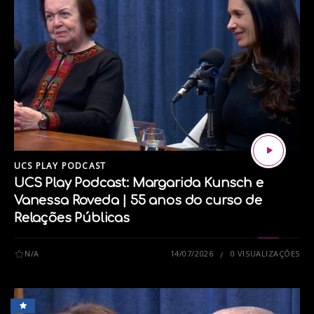
nossos conteúdos e se inscreva em nosso canal:
UCS PLAY PODCAST
UCS Play Podcast: Margarida Kunsch e
Vanessa Roveda | 55 anos do curso de
Ouça o UCS Play Podcast no Spotify:
Relações Públicas
N/A
14/07/2026
0 VISUALIZAÇÕES