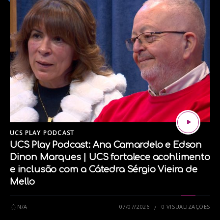
Siga nossas redes sociais:
Instagram
Facebook
tags:
JOGO
JUEGOSERIO
LEGO
LEGOSERIOUSPLAY
UCS PLAY PODCAST
UCS Play Podcast: Ana Camardelo e Edson
Dinon Marques | UCS fortalece acohlimento
e inclusão com a Cátedra Sérgio Vieira de
Mello
N/A
07/07/2026
0 VISUALIZAÇÕES