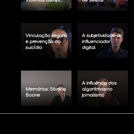
Vida nos Campi
de Direito
Vinculação segura
A subjetividade do
e prevenção do
influenciador
suicídio
digital
A influência dos
Memórias: Silvana
algoritmos no
Boone
jornalismo