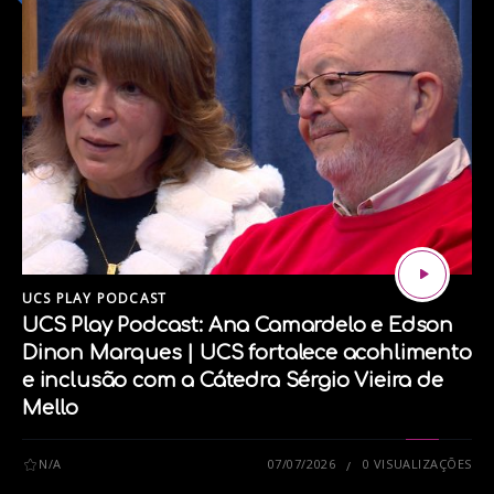
Siga nossas redes sociais:
Instagram
Facebook
UCS PLAY PODCAST
tags:
UCS Play Podcast: Ana Camardelo e Edson
DEFICIÊNCIA
FISIOTERAPIA
INCLUSAO
PCD
Dinon Marques | UCS fortalece acohlimento
e inclusão com a Cátedra Sérgio Vieira de
Mello
N/A
07/07/2026
0 VISUALIZAÇÕES