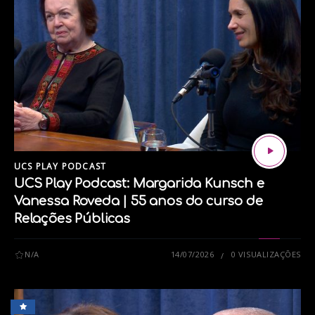
*****
O UCS Play agora está no YouTube. Assista aos
nossos conteúdos e se inscreva em nosso canal:
UCS PLAY PODCAST
UCS Play Podcast: Margarida Kunsch e
Vanessa Roveda | 55 anos do curso de
Relações Públicas
N/A
14/07/2026
0 VISUALIZAÇÕES
Ouça o UCS Play Podcast no Spotify: