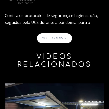
02/02/2021
Confira os protocolos de segurança e higienização,
seguidos pela UCS durante a pandemia, para a
retomada das aulas práticas e realização de eventos
como formaturas e vestibular de modo presencial.
MOSTRAR MAIS
tags:
VÍDEOS
RELACIONADOS
CORONAVIRUS
COVID-19
HIGIENIZAÇÃO
PANDEMIA
UCS