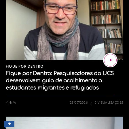
newborn em alusão ao tema “vacinação”:
https://www.instagram.com/p/DZXUZzukb5K/?
utm_source=ig_web_copy_link&igsh=MzRlODBiNWFlZA=
*****
O UCS Play agora está no YouTube. Assista aos
nossos conteúdos e se inscreva em nosso canal:
FIQUE POR DENTRO
Fique por Dentro: Pesquisadores da UCS
desenvolvem guia de acolhimento a
estudantes migrantes e refugiados
N/A
23/07/2026
0 VISUALIZAÇÕES