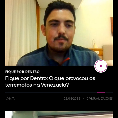
Siga nossas redes sociais:
Instagram
Facebook
X
TikTok
tags:
BEBÊ
IMUNIZAÇÃO
PREMATUROS
FIQUE POR DENTRO
RECÉM-NASCIDOS
VACINAÇÃO
Fique por Dentro: O que provocou os
terremotos na Venezuela?
N/A
26/06/2026
0 VISUALIZAÇÕES