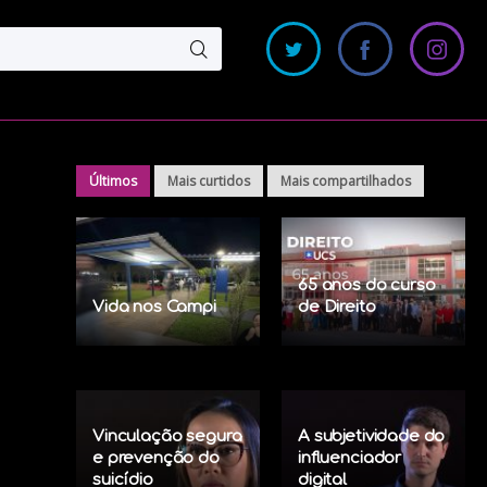
Últimos
Mais curtidos
Mais compartilhados
65 anos do curso
Vida nos Campi
de Direito
Vinculação segura
A subjetividade do
e prevenção do
influenciador
suicídio
digital