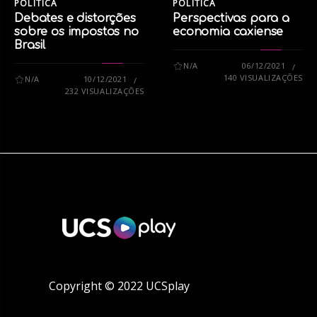
POLÍTICA
POLÍTICA
Debates e distorções
Perspectivas para a
sobre os impostos no
economia caxiense
Brasil
N/A
06/12/2021
140 VISUALIZAÇÕES
N/A
10/12/2021
232 VISUALIZAÇÕES
Copyright © 2022 UCSplay