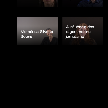
A influência dos
Memórias: Silvana
algoritmos no
Boone
jornalismo