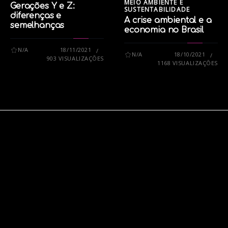
MEIO AMBIENTE E
Gerações Y e Z:
SUSTENTABILIDADE
diferenças e
A crise ambiental e a
semelhanças
economia no Brasil
N/A
18/11/2021
N/A
18/10/2021
903 VISUALIZAÇÕES
1168 VISUALIZAÇÕES