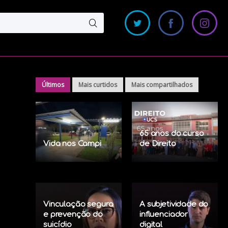
Últimos
Mais curtidos
Mais compartilhados
65 anos do curso
Vida nos Campi
de Direito
Vinculação segura
A subjetividade do
e prevenção do
influenciador
suicídio
digital