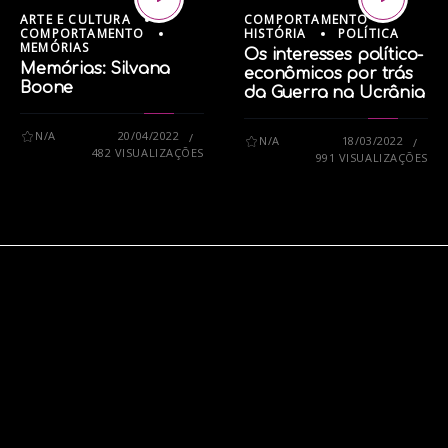
ARTE E CULTURA
COMPORTAMENTO
COMPORTAMENTO
HISTÓRIA
POLÍTICA
MEMÓRIAS
Os interesses político-
Memórias: Silvana
econômicos por trás
Boone
da Guerra na Ucrânia
N/A
20/04/2022
N/A
18/03/2022
482 VISUALIZAÇÕES
991 VISUALIZAÇÕES