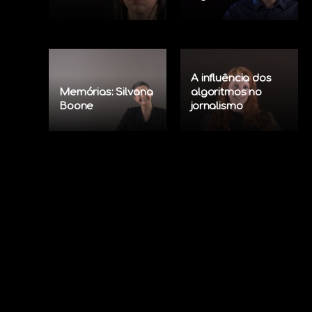
A influência dos
Memórias: Silvana
algoritmos no
Boone
jornalismo