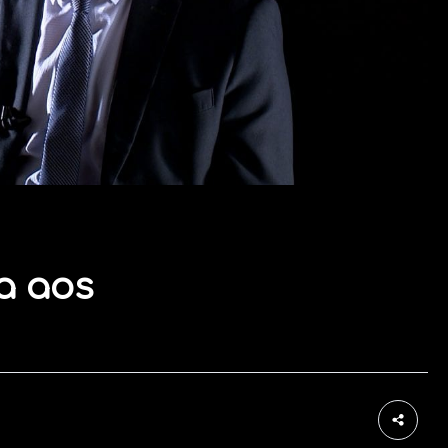
a aos
4