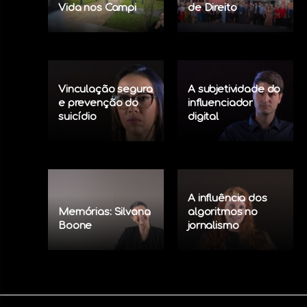
Vida nos Campi
de Direito
Vinculação segura
A subjetividade do
e prevenção do
influenciador
suicídio
digital
A influência dos
Memórias: Silvana
algoritmos no
Boone
jornalismo