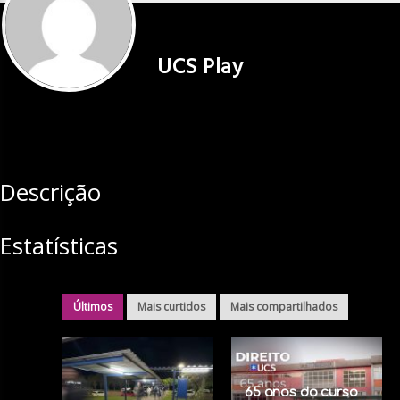
UCS Play
Descrição
Estatísticas
Últimos
Mais curtidos
Mais compartilhados
65 anos do curso