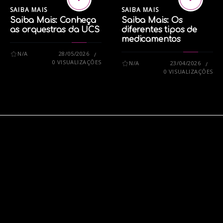
SAIBA MAIS
SAIBA MAIS
Saiba Mais: Conheça
Saiba Mais: Os
as orquestras da UCS
diferentes tipos de
medicamentos
N/A
28/05/2026
0 VISUALIZAÇÕES
N/A
23/04/2026
0 VISUALIZAÇÕES
PATRIMÔNIO
QUATRILHO
TRADIÇÃO