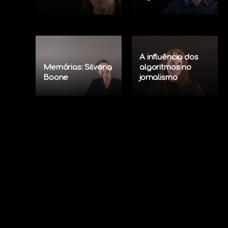
A influência dos
Memórias: Silvana
algoritmos no
Boone
jornalismo