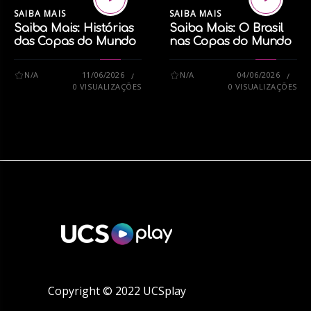
SAIBA MAIS
SAIBA MAIS
Siga nossas redes sociais:
Saiba Mais: Histórias
Saiba Mais: O Brasil
das Copas do Mundo
nas Copas do Mundo
Instagram
Facebook
N/A
11/06/2026
N/A
04/06/2026
X
0 VISUALIZAÇÕES
0 VISUALIZAÇÕES
TikTok
tags:
IMHC
IMIGRAÇÃO
JOGO DE CARTAS
Copyright © 2022 UCSplay