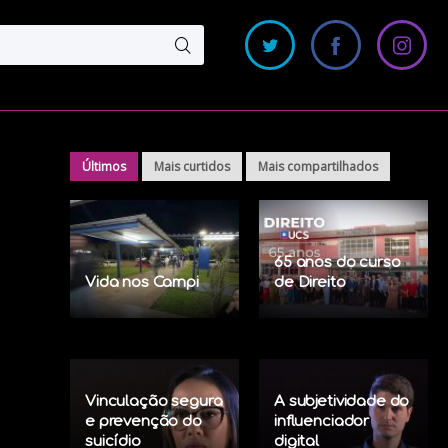
Últimos
Mais curtidos
Mais compartilhados
65 anos do curso
Vida nos Campi
de Direito
Vinculação segura
A subjetividade do
e prevenção do
influenciador
suicídio
digital