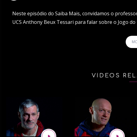
Neste episódio do Saiba Mais, convidamos o professor 
UCS Anthony Beux Tessari para falar sobre o Jogo do 
imaterial brasileiro. O título é concedido pelo Institut
MO
*****
O UCS Play agora está no YouTube. Assista aos nossos
VÍDEOS RE