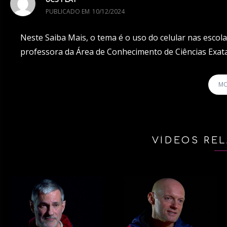
PUBLICADO EM
10/12/2024
Neste Saiba Mais, o tema é o uso do celular nas esco
professora da Área de Conhecimento de Ciências Exa
Educação da UCS Eliana Maria do Sacramento Soares. 
caminhada como professora e pesquisadora.
MO
*****
O UCS Play agora está no YouTube. Assista aos nossos
VÍDEOS RE