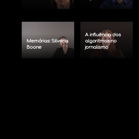
A influência dos
Memórias: Silvana
algoritmos no
Boone
jornalismo