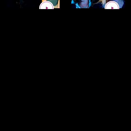
SAIBA MAIS
SAIBA MAIS
Saiba Mais: Conheça
Saiba Mais: Os
as orquestras da UCS
diferentes tipos de
medicamentos
N/A
28/05/2026
0 VISUALIZAÇÕES
N/A
23/04/2026
0 VISUALIZAÇÕES