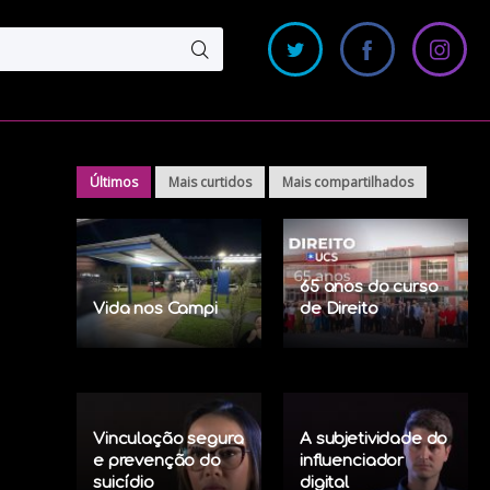
Últimos
Mais curtidos
Mais compartilhados
65 anos do curso
Vida nos Campi
de Direito
Vinculação segura
A subjetividade do
e prevenção do
influenciador
suicídio
digital