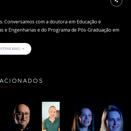
las. Conversamos com a doutora em Educação e
tas e Engenharias e do Programa de Pós-Graduação em
Ela apresenta suas considerações com base em sua
STRAR MAIS
 conteúdos e se inscreva em nosso canal:
LACIONADOS