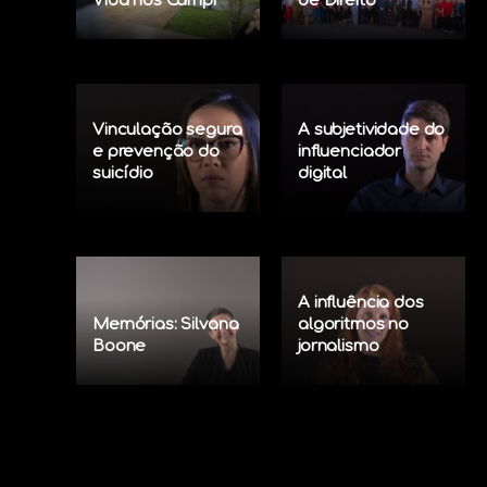
Vida nos Campi
de Direito
Vinculação segura
A subjetividade do
e prevenção do
influenciador
suicídio
digital
A influência dos
Memórias: Silvana
algoritmos no
Boone
jornalismo