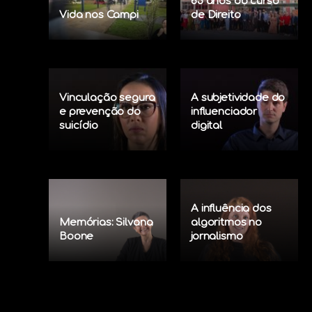
65 anos do curso
Vida nos Campi
de Direito
Vinculação segura
A subjetividade do
e prevenção do
influenciador
suicídio
digital
A influência dos
Memórias: Silvana
algoritmos no
Boone
jornalismo