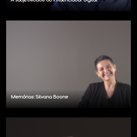
A subjetividade do influenciador digital
Memórias: Silvana Boone