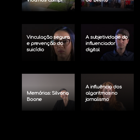
Vida nos Campi
de Direito
Vinculação segura
A subjetividade do
e prevenção do
influenciador
suicídio
digital
A influência dos
Memórias: Silvana
algoritmos no
Boone
jornalismo