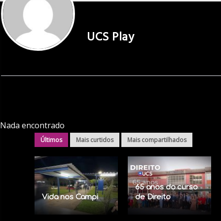
UCS Play
Nada encontrado
Últimos
Mais curtidos
Mais compartilhados
65 anos do curso
Vida nos Campi
de Direito