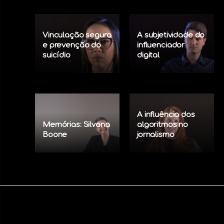
Vinculação segura
A subjetividade do
e prevenção do
influenciador
suicídio
digital
A influência dos
Memórias: Silvana
algoritmos no
Boone
jornalismo