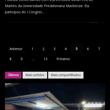
Martins da Universidade Presbiteriana Mackenzie. Ela
participou do I Congres...
Anterior
1
2
3
4
5
6
7
8
9
…
13
Próximo
Últimos
Mais curtidos
Mais compartilhados