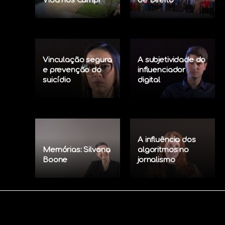
Vida nos Campi
de Direito
Vinculação segura
A subjetividade do
e prevenção do
influenciador
suicídio
digital
A influência dos
Memórias: Silvana
algoritmos no
Boone
jornalismo