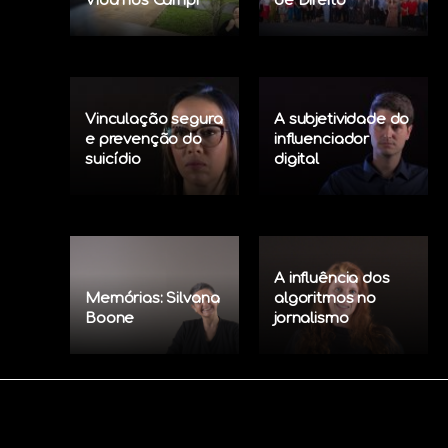
Vida nos Campi
de Direito
Vinculação segura
A subjetividade do
e prevenção do
influenciador
suicídio
digital
A influência dos
Memórias: Silvana
algoritmos no
Boone
jornalismo