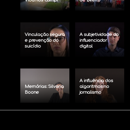
Vida nos Campi
de Direito
Vinculação segura
A subjetividade do
e prevenção do
influenciador
suicídio
digital
A influência dos
Memórias: Silvana
algoritmos no
Boone
jornalismo