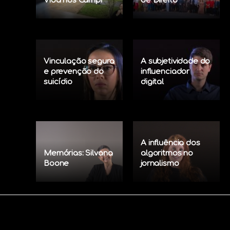
Vida nos Campi
de Direito
Vinculação segura
A subjetividade do
e prevenção do
influenciador
suicídio
digital
A influência dos
Memórias: Silvana
algoritmos no
Boone
jornalismo