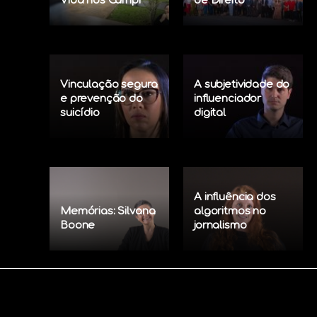
Vida nos Campi
de Direito
Vinculação segura
A subjetividade do
e prevenção do
influenciador
suicídio
digital
A influência dos
Memórias: Silvana
algoritmos no
Boone
jornalismo