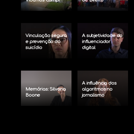
Vida nos Campi
de Direito
Vinculação segura
A subjetividade do
e prevenção do
influenciador
suicídio
digital
A influência dos
Memórias: Silvana
algoritmos no
Boone
jornalismo