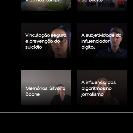
Vida nos Campi
de Direito
Vinculação segura
A subjetividade do
e prevenção do
influenciador
suicídio
digital
A influência dos
Memórias: Silvana
algoritmos no
Boone
jornalismo