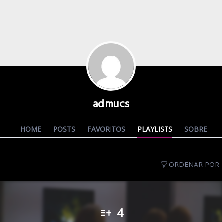
admucs
HOME
POSTS
FAVORITOS
PLAYLISTS
SOBRE
ORDENAR POR
4