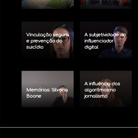
Vinculação segura
A subjetividade do
e prevenção do
influenciador
suicídio
digital
A influência dos
Memórias: Silvana
algoritmos no
Boone
jornalismo