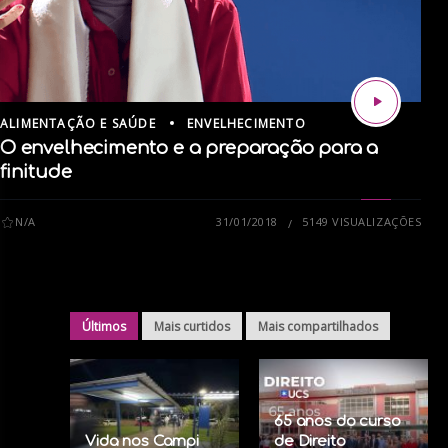
ALIMENTAÇÃO E SAÚDE
ENVELHECIMENTO
O envelhecimento e a preparação para a
finitude
N/A
31/01/2018
5149 VISUALIZAÇÕES
Últimos
Mais curtidos
Mais compartilhados
65 anos do curso
Vida nos Campi
de Direito