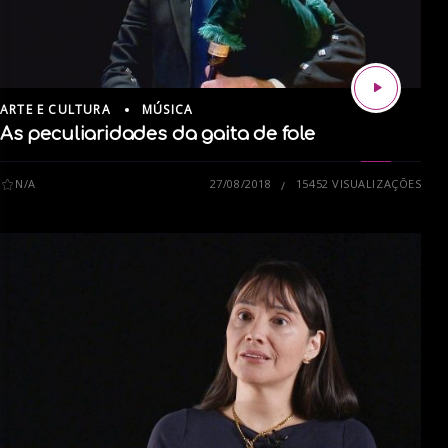
ARTE E CULTURA
MÚSICA
As peculiaridades da gaita de fole
N/A
27/08/2018
15452 VISUALIZAÇÕES